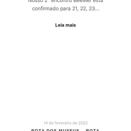
Nosso 2° encontro BeeMer está
confirmado para 21, 22, 23…
Leia mais
14 de fevereiro de 2022
ROTA DOS MUSEUS – ROTA