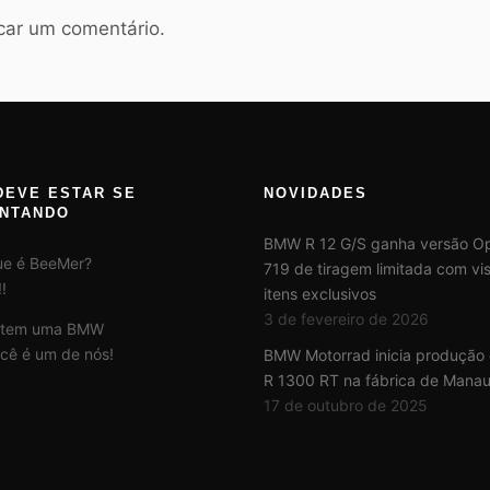
car um comentário.
DEVE ESTAR SE
NOVIDADES
NTANDO
BMW R 12 G/S ganha versão Op
ue é BeeMer?
719 de tiragem limitada com vis
!
itens exclusivos
3 de fevereiro de 2026
 tem uma BMW
cê é um de nós!
BMW Motorrad inicia produção
R 1300 RT na fábrica de Mana
17 de outubro de 2025