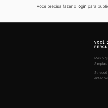
Você precisa fazer o
login
para publi
VOCÊ 
PERGU
Mas o q
Simples!!
Se você
então vo