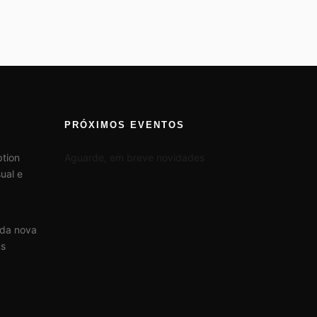
PRÓXIMOS EVENTOS
tion
Aguarde, em breve novidades
ual e
 da nova
us