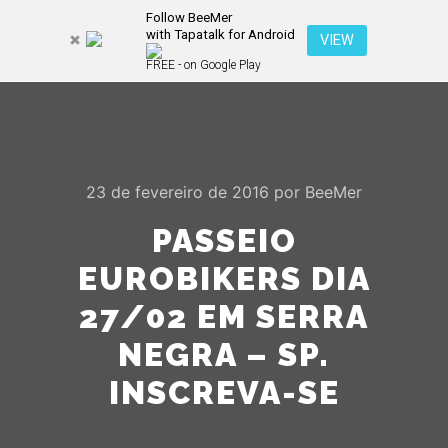
Follow BeeMer
with Tapatalk for Android
Pesquisa
VIEW
Mais inf
FREE - on Google Play
Menu pr
23 de fevereiro de 2016
por
BeeMer
PASSEIO
EUROBIKERS DIA
27/02 EM SERRA
NEGRA – SP.
INSCREVA-SE