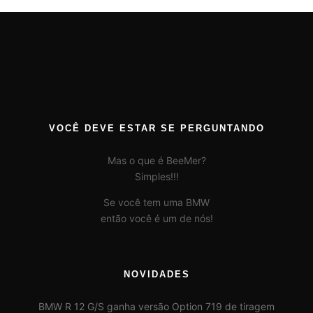
VOCÊ DEVE ESTAR SE PERGUNTANDO
Mas o que é BeeMer?
Simples!!!
Se você tem uma BMW
então você é um de nós!
NOVIDADES
BMW R 12 G/S ganha versão Option 719 de tiragem