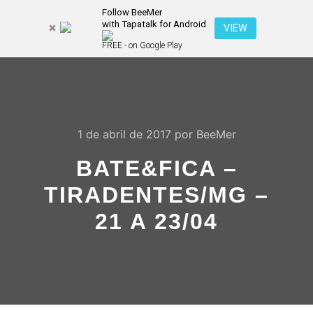
Follow BeeMer
with Tapatalk for Android
Pesquisa
VIEW
Mais inf
FREE - on Google Play
Menu pr
1 de abril de 2017
por
BeeMer
BATE&FICA –
TIRADENTES/MG –
21 A 23/04