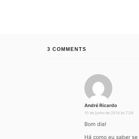
3 COMMENTS
André Ricardo
d
i
10 de junho de 2014 às 7:24
s
Bom dia!
s
e
Há como eu saber se 