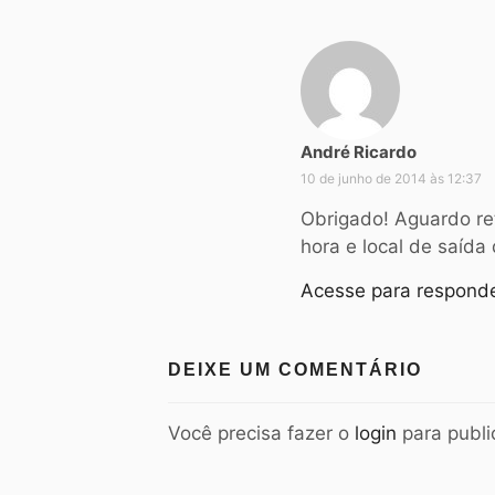
André Ricardo
d
i
10 de junho de 2014 às 12:37
s
Obrigado! Aguardo re
s
hora e local de saída
e
:
Acesse para respond
DEIXE UM COMENTÁRIO
Você precisa fazer o
login
para publi