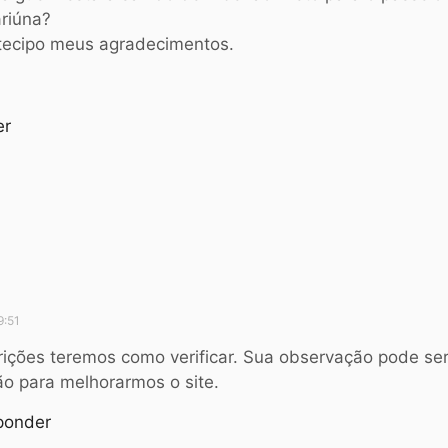
ariúna?
tecipo meus agradecimentos.
er
d
i
9:51
s
s
crições teremos como verificar. Sua observação pode se
e
o para melhorarmos o site.
:
ponder