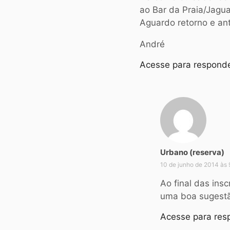
:
ao Bar da Praia/Jagu
Aguardo retorno e an
André
Acesse para respond
Urbano (reserva)
10 de junho de 2014 às 
Ao final das ins
uma boa sugestã
Acesse para res