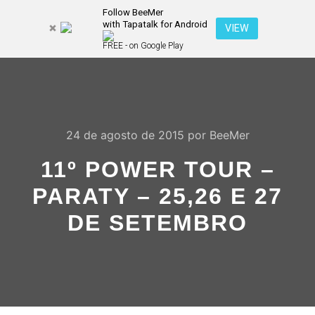
Follow BeeMer
with Tapatalk for Android
Pesquisa
VIEW
Mais inf
FREE - on Google Play
Menu pr
24 de agosto de 2015
por
BeeMer
11º POWER TOUR –
PARATY – 25,26 E 27
DE SETEMBRO