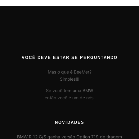
VOCÊ DEVE ESTAR SE PERGUNTANDO
Mas o que é BeeMer?
Simples!!!
Se você tem uma BMW
então você é um de nós!
NOVIDADES
BMW R 12 G/S ganha versão Option 719 de tiragem