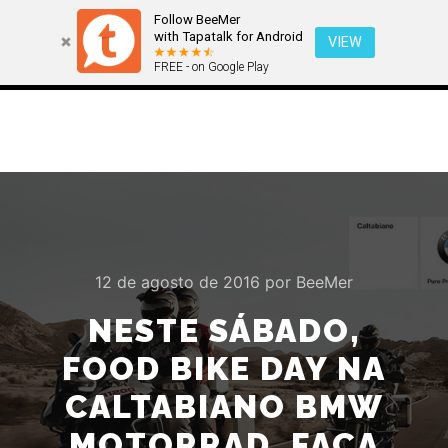
Follow BeeMer
with Tapatalk for Android
VIEW
FREE - on Google Play
Menu pr
Pesquisa
Mais informa
12 de agosto de 2016
por
BeeMer
NESTE SÁBADO,
FOOD BIKE DAY NA
CALTABIANO BMW
MOTORRAD. FAÇA