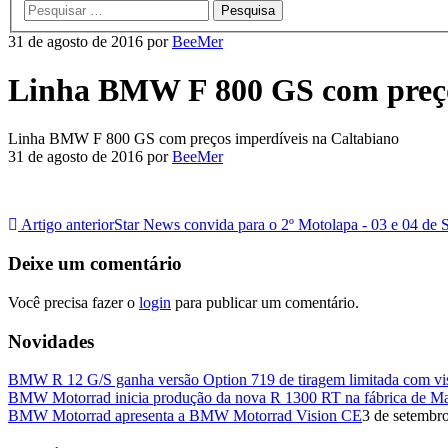
principal
31 de agosto de 2016
por
BeeMer
Linha BMW F 800 GS com preço
Linha BMW F 800 GS com preços imperdíveis na Caltabiano
31 de agosto de 2016
por
BeeMer
Artigo anterior
Star News convida para o 2º Motolapa - 03 e 04 de
Deixe um comentário
Você precisa fazer o
login
para publicar um comentário.
Novidades
BMW R 12 G/S ganha versão Option 719 de tiragem limitada com visu
BMW Motorrad inicia produção da nova R 1300 RT na fábrica de M
BMW Motorrad apresenta a BMW Motorrad Vision CE
3 de setembr