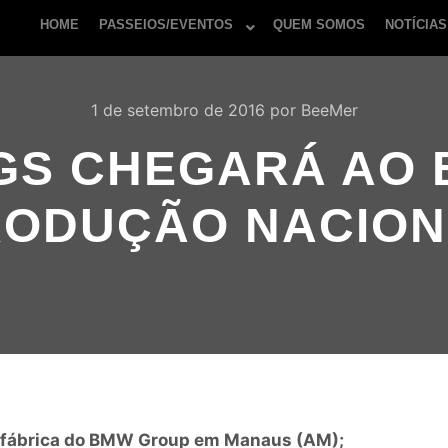
HOME
PASSEIOS/EVENTOS
QUEM SOMOS
NOTÍCIAS
1 de setembro de 2016
por
BeeMer
 GS CHEGARÁ AO 
RODUÇÃO NACION
va fábrica do BMW Group em Manaus (AM);