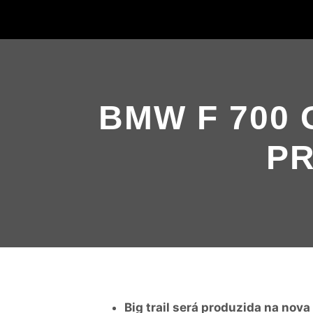
BMW F 700
P
Big trail será produzida na no