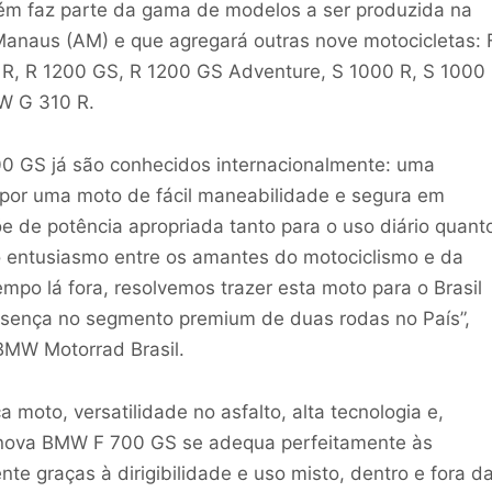
ém faz parte da gama de modelos a ser produzida na
anaus (AM) e que agregará outras nove motocicletas: 
R, R 1200 GS, R 1200 GS Adventure, S 1000 R, S 1000
W G 310 R.
0 GS já são conhecidos internacionalmente: uma
por uma moto de fácil maneabilidade e segura em
õe de potência apropriada tanto para o uso diário quant
o entusiasmo entre os amantes do motociclismo e da
o lá fora, resolvemos trazer esta moto para o Brasil
resença no segmento premium de duas rodas no País”,
 BMW Motorrad Brasil.
moto, versatilidade no asfalto, alta tecnologia e,
a nova BMW F 700 GS se adequa perfeitamente às
nte graças à dirigibilidade e uso misto, dentro e fora d