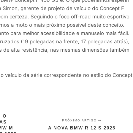
 o BMW Concept F 450 GS é: O que poderíamos esperar
Simon, gerente de projeto de veículo do Concept F
om certeza. Seguindo o foco off-road muito esportivo
os a moto o mais próximo possível deste conceito.
nto para melhor acessibilidade e manuseio mais fácil.
cruzados (19 polegadas na frente, 17 polegadas atrás),
as de alta resistência, nas mesmas dimensões também
 veículo da série correspondente no estilo do Concept
 O
PRÓXIMO ARTIGO
AS
MW M
A NOVA BMW R 12 S 2025