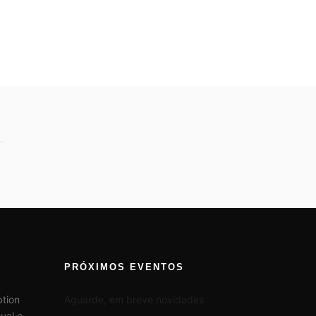
PRÓXIMOS EVENTOS
tion
Aguarde, em breve novidades
ual e