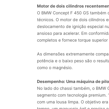
Motor de dois cilindros recenteme
O BMW Concept F 450 GS também c
técnicos. O motor de dois cilindros 
deslocamento de ignição especial nu
ansioso para acelerar. Em conformid
completos e fornece torque superio
As dimensões extremamente compact
potência e o baixo peso são o resul
como o magnésio.
Desempenho: Uma máquina de pilot
No lado do chassi também, o BMW C
segmento com tecnologia premium. 
com uma lousa limpa. O objetivo era
tempo, um manuseio ágil e preciso 