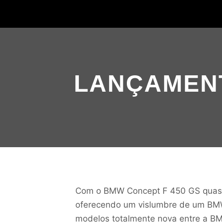
LANÇAMENT
Com o BMW Concept F 450 GS quase
oferecendo um vislumbre de um BMW
modelos totalmente nova entre a BM