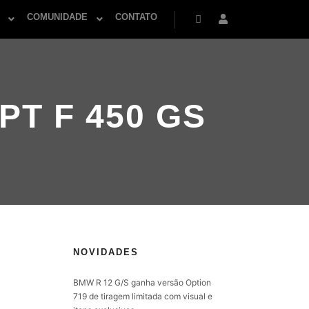
COMUNIDADE
CONTATO
Pesquisa
Mais informações
T F 450 GS
NOVIDADES
BMW R 12 G/S ganha versão Option
719 de tiragem limitada com visual e