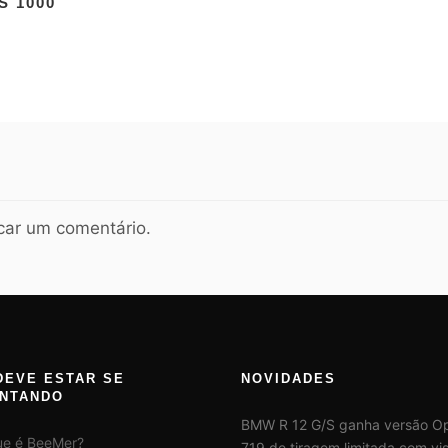
S 1000
car um comentário.
DEVE ESTAR SE
NOVIDADES
NTANDO
BMW R 12 G/S ganha versão Op
ue é BeeMer?
719 de tiragem limitada com vis