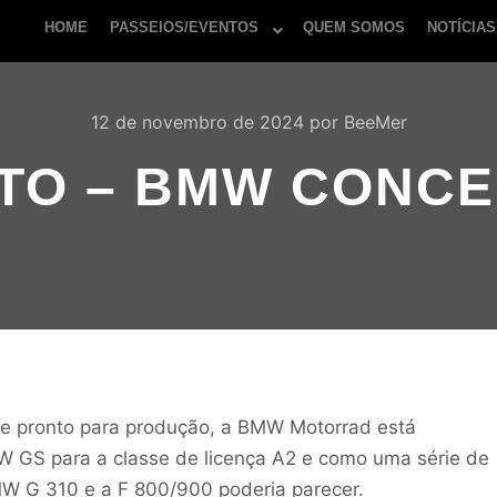
HOME
PASSEIOS/EVENTOS
QUEM SOMOS
NOTÍCIAS
12 de novembro de 2024
por
BeeMer
O – BMW CONCEP
 pronto para produção, a BMW Motorrad está
 GS para a classe de licença A2 e como uma série de
W G 310 e a F 800/900 poderia parecer.