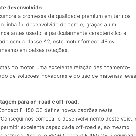
nte desenvolvido.
umpre a promessa de qualidade premium em termos
em linha foi desenvolvido do zero e, graças a um
nca antes usado, é particularmente característico e
ade com a classe A2, este motor fornece 48 cv
r mesmo em baixas rotações.
as do motor, uma excelente relação deslocamento-
tado de soluções inovadoras e do uso de materiais leves
agem para on-road e off-road.
oncept F 450 GS define novos padrões neste
“Conseguimos começar o desenvolvimento deste veícul
 permitir excelente capacidade off-road e, ao mesmo
na estrada. Assim, o BMW Concept F 450 GS é equipad