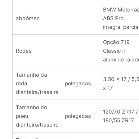
BMW Motorra
abdômen
ABS Pro,
integral parcia
Opção 719
Rodas
Classic II
alumínio raiad
Tamanho da
3,50 x 17 / 5,
roda
polegadas
x 17
dianteira/traseira
Tamanho do
120/70 ZR17 /
pneu
polegadas
180/55 ZR17
dianteiro/traseiro