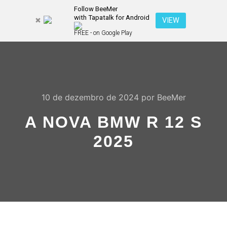
Follow BeeMer
with Tapatalk for Android
Pesquisa
VIEW
Mais inf
FREE - on Google Play
Menu pr
10 de dezembro de 2024
por
BeeMer
A NOVA BMW R 12 S
2025