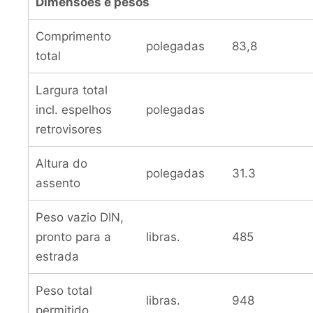
Dimensões e pesos
Comprimento
polegadas
83,8
total
Largura total
incl. espelhos
polegadas
retrovisores
Altura do
polegadas
31.3
assento
Peso vazio DIN,
pronto para a
libras.
485
estrada
Peso total
libras.
948
permitido