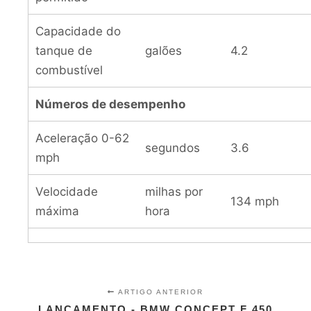
Capacidade do
tanque de
galões
4.2
combustível
Números de desempenho
Aceleração 0-62
segundos
3.6
mph
Velocidade
milhas por
134 mph
máxima
hora
ARTIGO ANTERIOR
LANÇAMENTO - BMW CONCEPT F 450