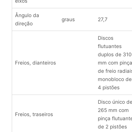
eixos
Ângulo da
graus
27,7
direção
Discos
flutuantes
duplos de 310
Freios, dianteiros
mm com pinç
de freio radiai
monobloco de
4 pistões
Disco único d
265 mm com
Freios, traseiros
pinça flutuant
de 2 pistões