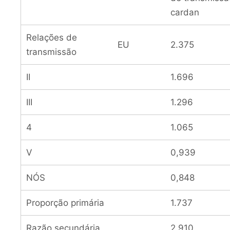
cardan
Relações de
EU
2.375
transmissão
II
1.696
III
1.296
4
1.065
V
0,939
NÓS
0,848
Proporção primária
1.737
Razão secundária
2.910