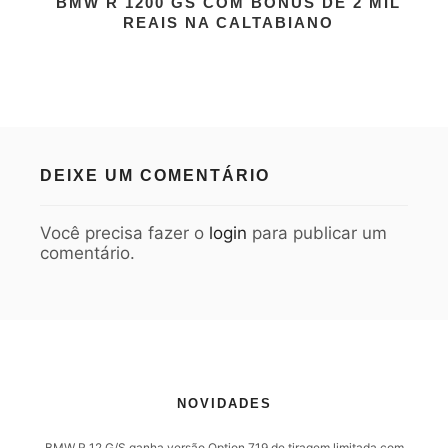
BMW R 1200 GS COM BÔNUS DE 2 MIL
REAIS NA CALTABIANO
DEIXE UM COMENTÁRIO
Você precisa fazer o
login
para publicar um
comentário.
NOVIDADES
BMW R 12 G/S ganha versão Option 719 de tiragem limitada com