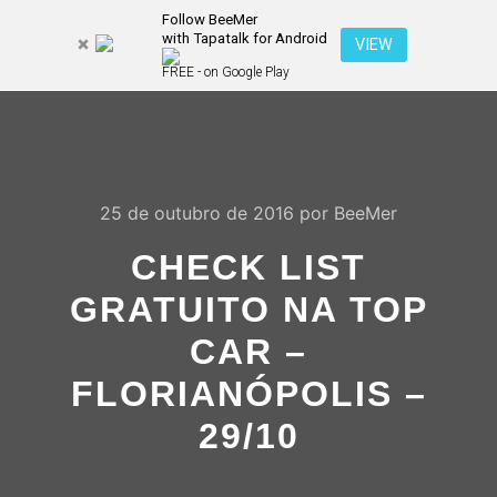
Follow BeeMer
with Tapatalk for Android
Pesquisa
VIEW
Mais inf
FREE - on Google Play
Menu pr
25 de outubro de 2016
por
BeeMer
CHECK LIST
GRATUITO NA TOP
CAR –
FLORIANÓPOLIS –
29/10