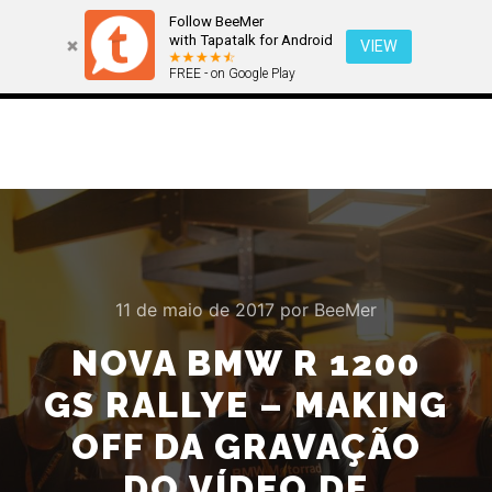
Follow BeeMer
with Tapatalk for Android
VIEW
FREE - on Google Play
Menu pr
Pesquisa
Mais informa
11 de maio de 2017
por
BeeMer
NOVA BMW R 1200
GS RALLYE – MAKING
OFF DA GRAVAÇÃO
DO VÍDEO DE