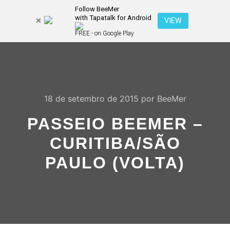
Follow BeeMer
with Tapatalk for Android
Pesquisa
VIEW
Mais inf
FREE - on Google Play
Menu pr
18 de setembro de 2015
por
BeeMer
PASSEIO BEEMER –
CURITIBA/SÃO
PAULO (VOLTA)