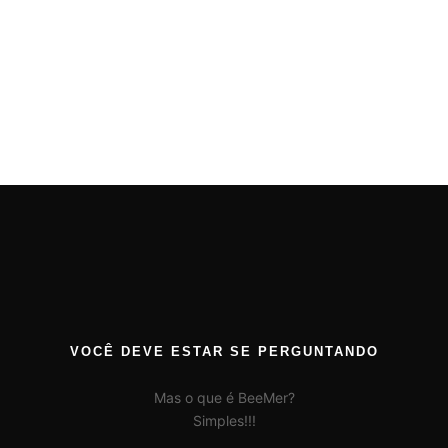
About
Posts
Comments
VOCÊ DEVE ESTAR SE PERGUNTANDO
Mas o que é BeeMer?
Simples!!!