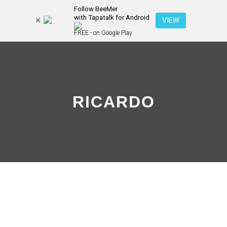
Follow BeeMer
with Tapatalk for Android
Pesquisa
VIEW
Mais inf
FREE - on Google Play
Menu pr
RICARDO
Rica
rdo