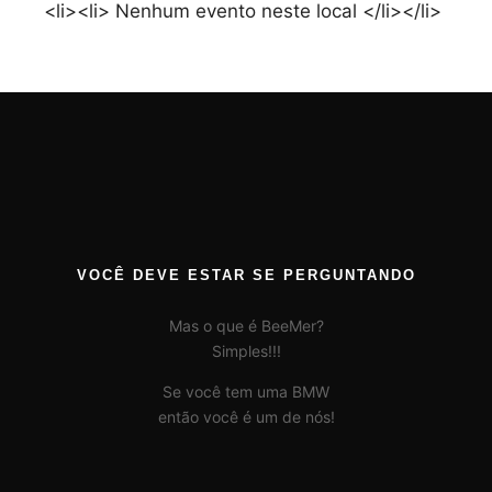
<li><li> Nenhum evento neste local </li></li>
VOCÊ DEVE ESTAR SE PERGUNTANDO
Mas o que é BeeMer?
Simples!!!
Se você tem uma BMW
então você é um de nós!