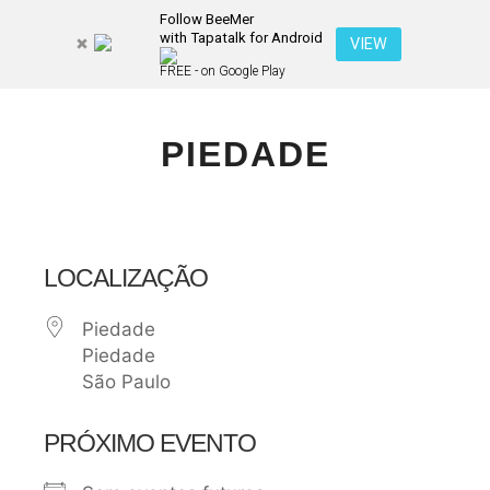
Follow BeeMer
with Tapatalk for Android
Pesquisa
VIEW
Mais inf
FREE - on Google Play
Menu pr
PIEDADE
LOCALIZAÇÃO
Piedade
Piedade
São Paulo
PRÓXIMO EVENTO