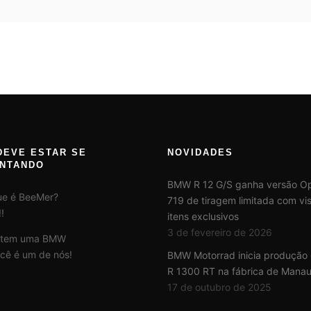
DEVE ESTAR SE
NOVIDADES
NTANDO
BMW R 12 G/S ganha versão Op
ue é BeeMer?
719 de tiragem limitada com vis
!
itens exclusivos
3 de fevereiro de 2026
 tem uma BMW
cê é um de nós!
BMW Motorrad inicia produção
R 1300 RT na fábrica de Mana
17 de outubro de 2025