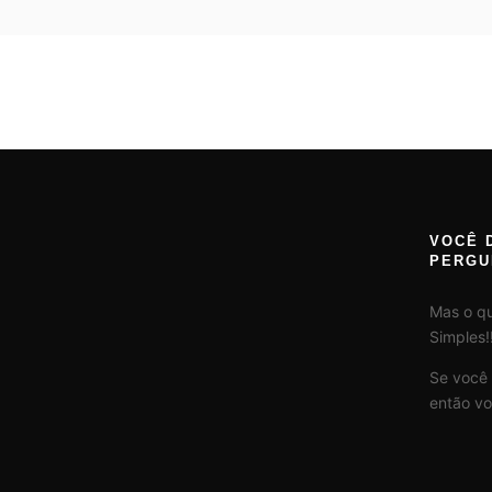
VOCÊ 
PERGU
Mas o q
Simples!!
Se você
então vo