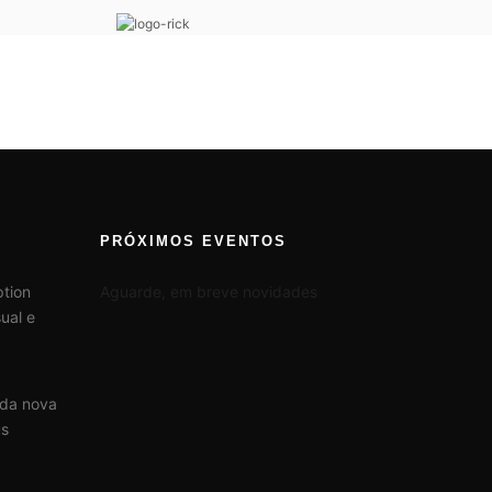
PRÓXIMOS EVENTOS
tion
Aguarde, em breve novidades
ual e
 da nova
us