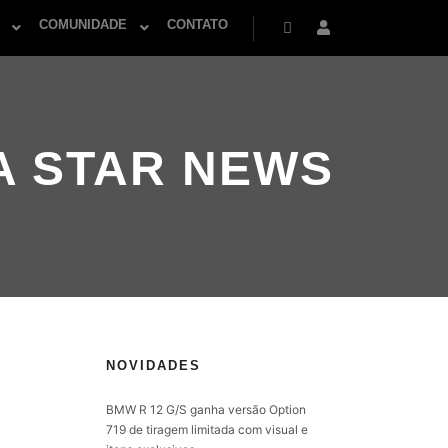
COMUNIDADE
CONTATO
Pesquisa
Mais informações
A STAR NEWS
NOVIDADES
BMW R 12 G/S ganha versão Option
719 de tiragem limitada com visual e