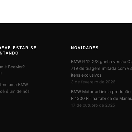
DEVE ESTAR SE
NOVIDADES
NTANDO
BMW R 12 G/S ganha versão Op
ue é BeeMer?
719 de tiragem limitada com vis
!
itens exclusivos
3 de fevereiro de 2026
 tem uma BMW
cê é um de nós!
BMW Motorrad inicia produção
R 1300 RT na fábrica de Mana
17 de outubro de 2025