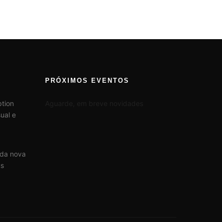
PRÓXIMOS EVENTOS
tion
Aguarde, em breve novidades
ual e
 da nova
us