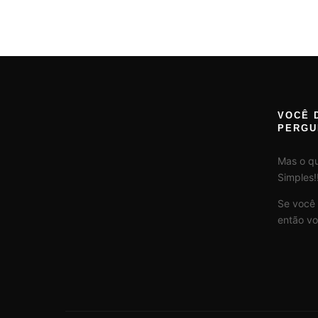
VOCÊ 
PERGU
Mas o q
Simples!!
Se você
então vo