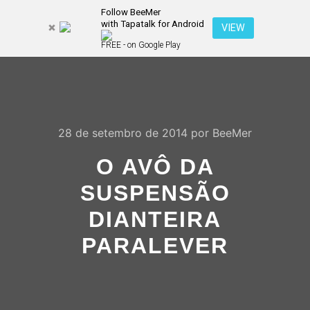
Follow BeeMer
with Tapatalk for Android
Pesquisa
VIEW
Mais inf
FREE - on Google Play
Menu pr
28 de setembro de 2014
por
BeeMer
O AVÔ DA
SUSPENSÃO
DIANTEIRA
PARALEVER