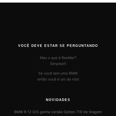
VOCÊ DEVE ESTAR SE PERGUNTANDO
Mas o que é BeeMer?
Simples!!!
Se você tem uma BMW
então você é um de nós!
NOVIDADES
BMW R 12 G/S ganha versão Option 719 de tiragem