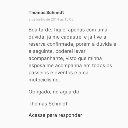
Thomas Schmidt
d
i
2 de junho de 2014 às 15:06
s
Boa tarde, fiquei apenas com uma
s
dúvida, já me cadastrei e já tive a
e
reserva confirmada, porém a dúvida é
:
a seguinte, poderei levar
acompanhante, visto que minha
esposa me acompanha em todos os
passeios e eventos e ama
motociclismo.
Obrigado, no aguardo
Thomas Schmidt
Acesse para responder