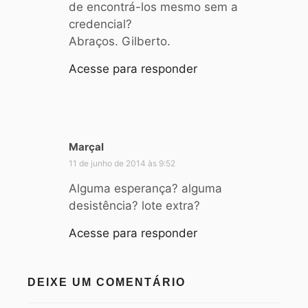
de encontrá-los mesmo sem a
:
credencial?
Abraços. Gilberto.
Acesse para responder
Marçal
d
i
11 de junho de 2014 às 9:52
s
Alguma esperança? alguma
s
desistência? lote extra?
e
:
Acesse para responder
DEIXE UM COMENTÁRIO