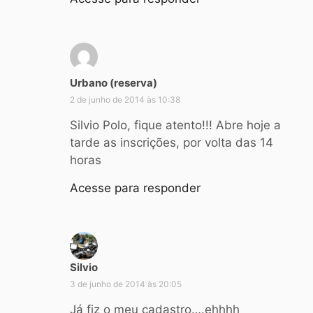
d
Urbano (reserva)
i
2 de junho de 2014 às 10:38
s
s
Silvio Polo, fique atento!!! Abre hoje a
e
tarde as inscrições, por volta das 14
:
horas
Acesse para responder
Silvio
d
i
3 de junho de 2014 às 20:05
s
Já fiz o meu cadastro….ehhhh