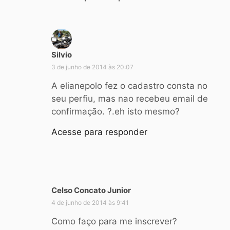
:
Silvio
d
i
3 de junho de 2014 às 20:07
s
A elianepolo fez o cadastro consta no
s
seu perfiu, mas nao recebeu email de
e
confirmação. ?.eh isto mesmo?
:
Acesse para responder
Celso Concato Junior
d
i
4 de junho de 2014 às 9:41
s
Como faço para me inscrever?
s