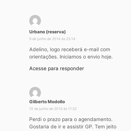
d
Urbano (reserva)
i
9 de junho de 2014 às 23:14
s
s
Adelino, logo receberá e-mail com
e
orientações. Iniciamos o envio hoje.
:
Acesse para responder
Gilberto Modollo
d
i
10 de junho de 2014 às 11:22
s
Perdi o prazo para o agendamento.
s
Gostaria de ir e assistir GP. Tem jeito
e