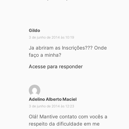
Gildo
d
i
3 de junho de 2014 às 10:19
s
Ja abriram as Inscrições??? Onde
s
faço a minha?
e
:
Acesse para responder
Adelino Alberto Maciel
d
i
3 de junho de 2014 às 12:23
s
Olá! Mantive contato com vocês a
s
respeito da dificuldade em me
e