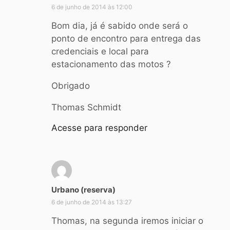
i
6 de junho de 2014 às 12:00
s
Bom dia, já é sabido onde será o
s
ponto de encontro para entrega das
e
credenciais e local para
:
estacionamento das motos ?
Obrigado
Thomas Schmidt
Acesse para responder
d
Urbano (reserva)
i
6 de junho de 2014 às 13:27
s
s
Thomas, na segunda iremos iniciar o