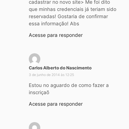
cadastrar no novo site> Me foi dito
:
que minhas credenciais já teriam sido
reservadas! Gostaria de confirmar
essa informação! Abs
Acesse para responder
Carlos Alberto do Nascimento
d
i
3 de junho de 2014 às 12:25
s
Estou no aguardo de como fazer a
s
inscriçaõ
e
:
Acesse para responder