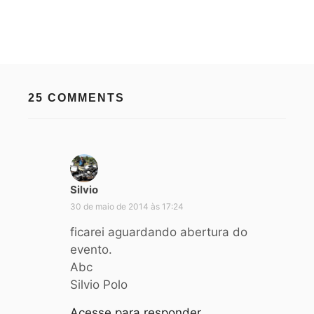
25 COMMENTS
Silvio
d
i
30 de maio de 2014 às 17:24
s
ficarei aguardando abertura do
s
evento.
e
Abc
:
Silvio Polo
Acesse para responder