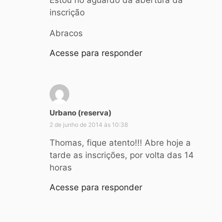
s
inscrição
e
:
Abracos
Acesse para responder
d
Urbano (reserva)
i
2 de junho de 2014 às 10:38
s
s
Thomas, fique atento!!! Abre hoje a
e
tarde as inscrições, por volta das 14
:
horas
Acesse para responder