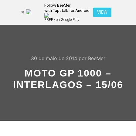
Follow BeeMer
with Tapatalk for Android
Pesquisa
VIEW
Mais inf
FREE - on Google Play
Menu pr
30 de maio de 2014
por
BeeMer
MOTO GP 1000 –
INTERLAGOS – 15/06