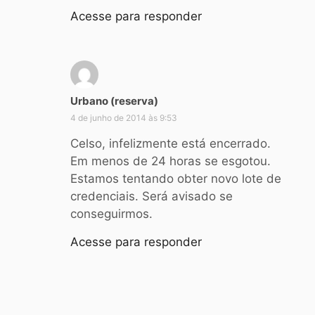
e
Acesse para responder
:
d
Urbano (reserva)
i
4 de junho de 2014 às 9:53
s
s
Celso, infelizmente está encerrado.
e
Em menos de 24 horas se esgotou.
:
Estamos tentando obter novo lote de
credenciais. Será avisado se
conseguirmos.
Acesse para responder