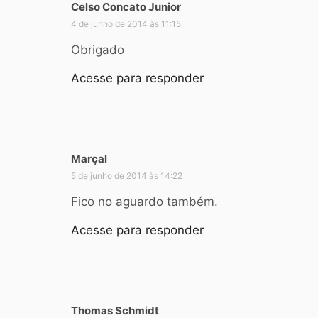
Celso Concato Junior
d
i
4 de junho de 2014 às 11:15
s
Obrigado
s
e
Acesse para responder
:
Marçal
d
i
5 de junho de 2014 às 14:22
s
Fico no aguardo também.
s
e
Acesse para responder
:
Thomas Schmidt
d