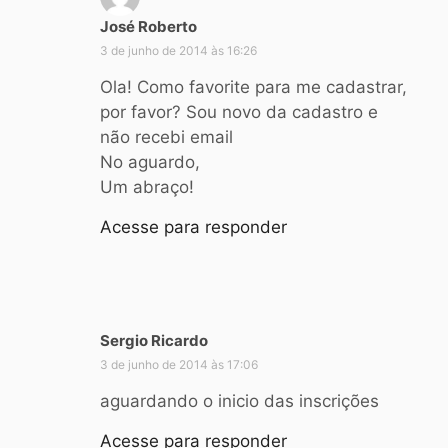
José Roberto
d
i
3 de junho de 2014 às 16:26
s
Ola! Como favorite para me cadastrar,
s
por favor? Sou novo da cadastro e
e
não recebi email
:
No aguardo,
Um abraço!
Acesse para responder
Sergio Ricardo
d
i
3 de junho de 2014 às 17:06
s
aguardando o inicio das inscrições
s
e
Acesse para responder