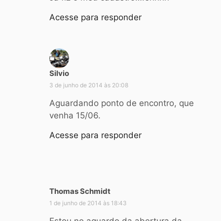
s
e
Acesse para responder
:
Silvio
d
i
3 de junho de 2014 às 20:08
s
Aguardando ponto de encontro, que
s
venha 15/06.
e
:
Acesse para responder
Thomas Schmidt
d
i
1 de junho de 2014 às 18:43
s
Estou no aguardo da abertura da