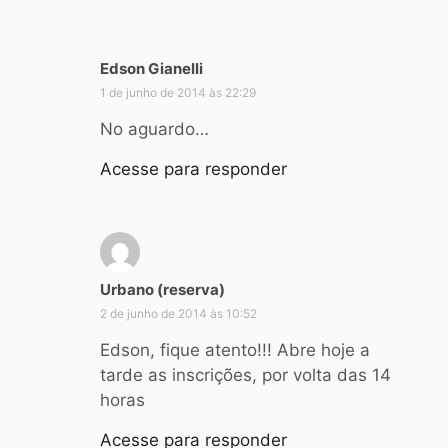
Edson Gianelli
d
i
1 de junho de 2014 às 22:29
s
No aguardo…
s
e
Acesse para responder
:
d
Urbano (reserva)
i
2 de junho de 2014 às 10:52
s
s
Edson, fique atento!!! Abre hoje a
e
tarde as inscrições, por volta das 14
:
horas
Acesse para responder