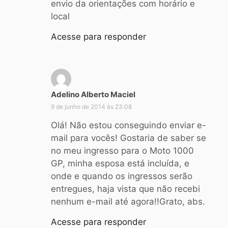
e
envio da orientações com horário e
:
local
Acesse para responder
Adelino Alberto Maciel
d
i
9 de junho de 2014 às 23:08
s
Olá! Não estou conseguindo enviar e-
s
mail para vocês! Gostaria de saber se
e
no meu ingresso para o Moto 1000
:
GP, minha esposa está incluída, e
onde e quando os ingressos serão
entregues, haja vista que não recebi
nenhum e-mail até agora!!Grato, abs.
Acesse para responder