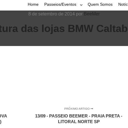
Home
Passeios/Eventos
Quem Somos
Notíc
8 de setembro de 2014
por
BeeMer
ura das lojas BMW Calta
PRÓXIMO ARTIGO
OVA
13/09 - PASSEIO BEEMER - PRAIA PRETA -
)
LITORAL NORTE SP