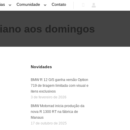
ias
Comunidade
Contato
Pesquisa
Mais informações
biano aos domingos
Novidades
BMW R 12 G/S ganha versão Option
719 de tiragem limitada com visual e
itens exclusivos
3 de fevereiro de 2026
BMW Motorrad inicia produção da
nova R 1300 RT na fábrica de
Manaus
17 de outubro de 2025