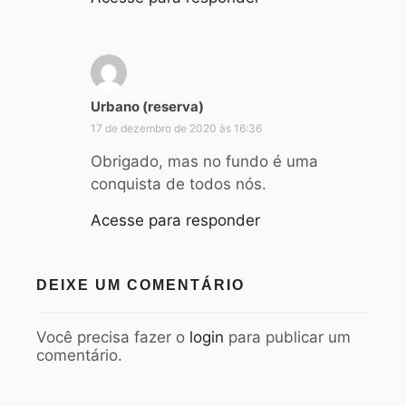
d
Urbano (reserva)
i
17 de dezembro de 2020 às 16:36
s
s
Obrigado, mas no fundo é uma
e
conquista de todos nós.
:
Acesse para responder
DEIXE UM COMENTÁRIO
Você precisa fazer o
login
para publicar um
comentário.