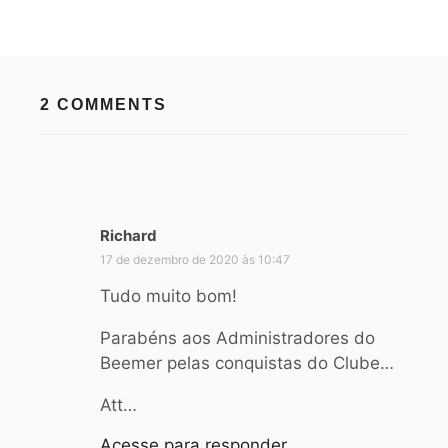
2 COMMENTS
Richard
d
i
17 de dezembro de 2020 às 10:47
s
Tudo muito bom!
s
e
Parabéns aos Administradores do
:
Beemer pelas conquistas do Clube…
Att…
Acesse para responder