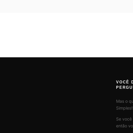
VOCÊ 
PERGU
Mas o q
Simples!!
Se você
então vo