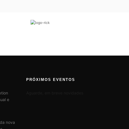
PRÓXIMOS EVENTOS
tion
Aguarde, em breve novidades
ual e
 da nova
us