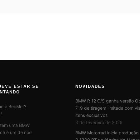
DEVE ESTAR SE
NOVIDADES
NTANDO
BMW R 12 G/S ganha versão Op
ue é BeeMer?
719 de tiragem limitada com vis
!
itens exclusivos
3 de fevereiro de 2026
 tem uma BMW
cê é um de nós!
BMW Motorrad inicia produção
R 1300 RT na fábrica de Mana