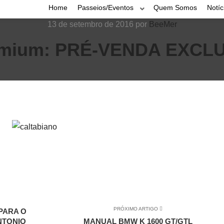
Home
Passeios/Eventos
Quem Somos
Notíc
13 de setembro de 2016
por
BeeMer
mium: PRÉ-VENDA EXCLUS
PRÓXIMO ARTIGO
PARA O
NTONIO
MANUAL BMW K 1600 GT/GTL