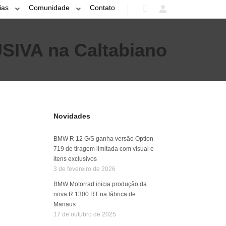
ias
Comunidade
Contato
Pesquisa
Mais informações
IVA na Caltabiano
Novidades
BMW R 12 G/S ganha versão Option
719 de tiragem limitada com visual e
itens exclusivos
3 de fevereiro de 2026
BMW Motorrad inicia produção da
nova R 1300 RT na fábrica de
Manaus
17 de outubro de 2025