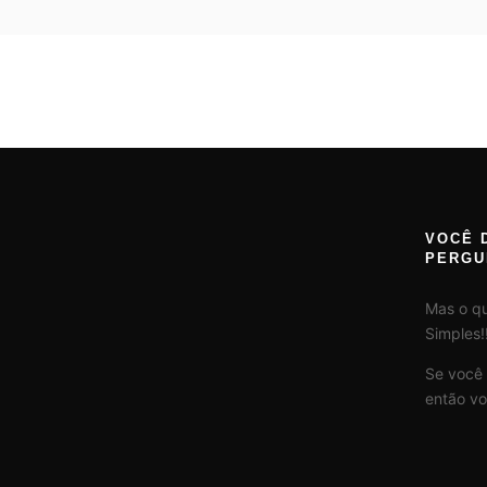
VOCÊ 
PERGU
Mas o q
Simples!!
Se você
então vo