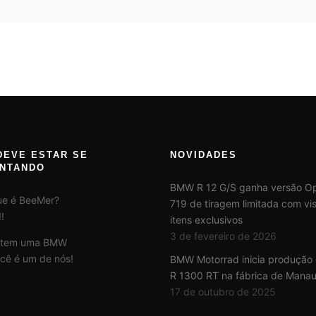
DEVE ESTAR SE
NOVIDADES
NTANDO
BMW R 12 G/S ganha versão Op
ue é BeeMer?
719 de tiragem limitada com vis
!
itens exclusivos
3 de fevereiro de 2026
 tem uma BMW
cê é um de nós!
BMW Motorrad inicia produção
R 1300 RT na fábrica de Mana
17 de outubro de 2025