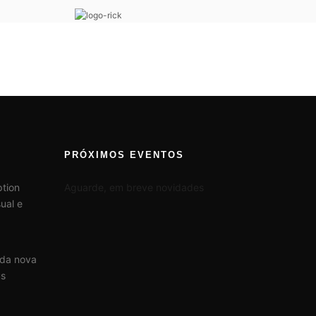
PRÓXIMOS EVENTOS
tion
Aguarde, em breve novidades
ual e
 da nova
us