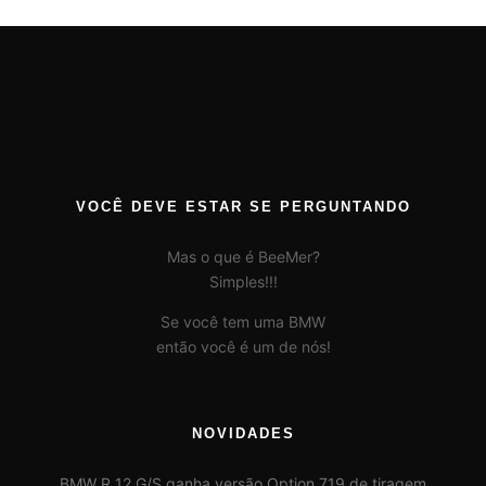
VOCÊ DEVE ESTAR SE PERGUNTANDO
Mas o que é BeeMer?
Simples!!!
Se você tem uma BMW
então você é um de nós!
NOVIDADES
BMW R 12 G/S ganha versão Option 719 de tiragem