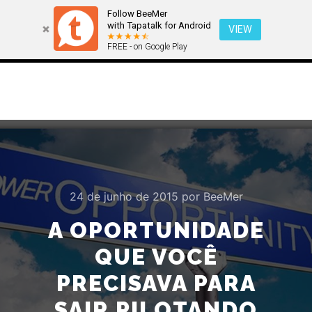
Follow BeeMer
with Tapatalk for Android
VIEW
FREE - on Google Play
Menu pr
Pesquisa
Mais informa
24 de junho de 2015
por
BeeMer
A OPORTUNIDADE
QUE VOCÊ
PRECISAVA PARA
SAIR PILOTANDO