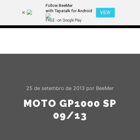
Follow BeeMer
with Tapatalk for Android
VIEW
FREE - on Google Play
Menu pr
Pesquisa
Mais informa
25 de setembro de 2013
por
BeeMer
MOTO GP1000 SP
09/13