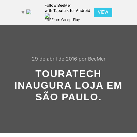
Follow BeeMer
with Tapatalk for Android
Pesquisa
VIEW
Mais inf
FREE - on Google Play
Menu pr
29 de abril de 2016
por
BeeMer
TOURATECH
INAUGURA LOJA EM
SÃO PAULO.