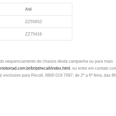
Até
ZZ55652
ZZ75416
ro do sequenciamento de chassis desta campanha ou para mais
torrad.com.br/br/pt/recall/index.html
, ou entre em contato co
 exclusivo para Recall, 0800 019 7097, de 2ª a 6ª feira, das 8