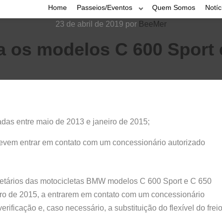
Home
Passeios/Eventos
Quem Somos
Notíc
23 de abril de 2019
por
BeeMer
a os modelos C 600 Sport
das entre maio de 2013 e janeiro de 2015;
devem entrar em contato com um concessionário autorizado
ietários das motocicletas BMW modelos C 600 Sport e C 650
iro de 2015, a entrarem em contato com um concessionário
rificação e, caso necessário, a substituição do flexível do frei