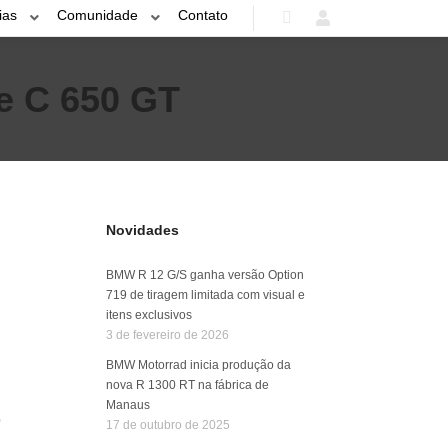
ias
Comunidade
Contato
Pesquisa
Mais informações
 e C 650 GT
Novidades
BMW R 12 G/S ganha versão Option
719 de tiragem limitada com visual e
itens exclusivos
3 de fevereiro de 2026
BMW Motorrad inicia produção da
nova R 1300 RT na fábrica de
Manaus
o
17 de outubro de 2025