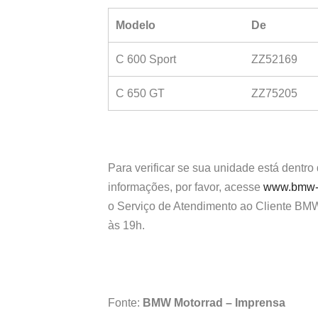
Modelo
De
C 600 Sport
ZZ52169
C 650 GT
ZZ75205
Para verificar se sua unidade está dent
informações, por favor, acesse
www.bmw-mo
o Serviço de Atendimento ao Cliente BMW,
às 19h.
Fonte:
BMW Motorrad – Imprensa