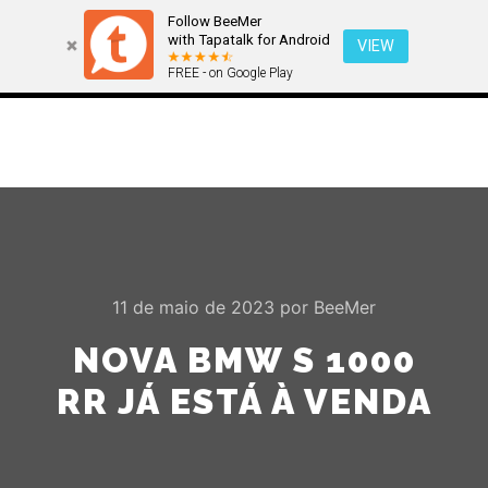
Follow BeeMer
with Tapatalk for Android
VIEW
FREE - on Google Play
Menu pr
Pesquisa
Mais informa
11 de maio de 2023
por
BeeMer
NOVA BMW S 1000
RR JÁ ESTÁ À VENDA