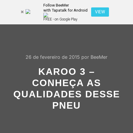
Follow BeeMer
with Tapatalk for Android
Pesquisa
VIEW
Mais inf
FREE - on Google Play
Menu pr
26 de fevereiro de 2015
por
BeeMer
KAROO 3 –
CONHEÇA AS
QUALIDADES DESSE
PNEU