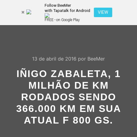
Follow BeeMer
with Tapatalk for Android
Pesquisa
VIEW
Mais inf
FREE - on Google Play
Menu pr
13 de abril de 2016
por
BeeMer
IÑIGO ZABALETA, 1
MILHÃO DE KM
RODADOS SENDO
366.000 KM EM SUA
ATUAL F 800 GS.