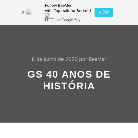
Follow BeeMer
with Tapatalk for Android
Pesquisa
VIEW
Mais inf
FREE - on Google Play
Menu pr
8 de junho de 2020
por
BeeMer
GS 40 ANOS DE
HISTÓRIA