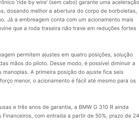
rônico ‘ride by wire’ (sem cabo) garante uma aceleraçã
as, dosando melhor a abertura do corpo de borboletas,
mo. Já a embreagem conta com um acionamento mais
evine que a roda traseira não trave em reduções fortes
reagem permitem ajustes em quatro posições, solução
as mãos do piloto. Desse modo, é possível diminuir a
 manoplas. A primeira posição do ajuste fica seis
forço menor, o acionamento é fácil até mesmo para os
clusas e três anos de garantia, a BMW G 310 R ainda
 Financeiros, com entrada a partir de 50%, prazo de 2