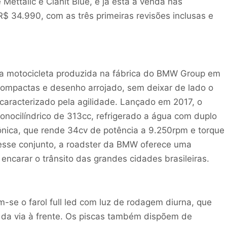
ettalic e Cianit Blue, e já está à venda nas
 34.990, com as três primeiras revisões inclusas e
a motocicleta produzida na fábrica do BMW Group em
ompactas e desenho arrojado, sem deixar de lado o
 caracterizado pela agilidade. Lançado em 2017, o
ocilíndrico de 313cc, refrigerado a água com duplo
ônica, que rende 34cv de potência a 9.250rpm e torque
sse conjunto, a roadster da BMW oferece uma
 encarar o trânsito das grandes cidades brasileiras.
se o farol full led com luz de rodagem diurna, que
da via à frente. Os piscas também dispõem de