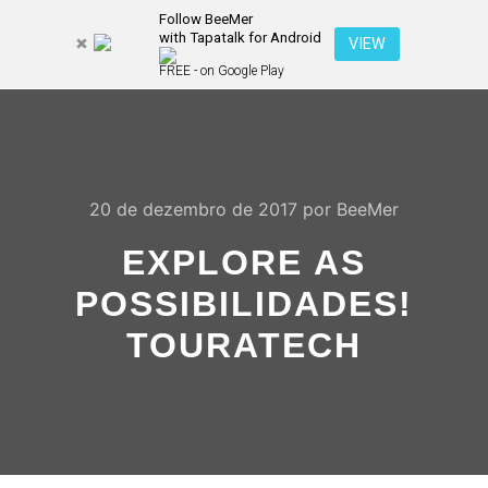
Follow BeeMer
with Tapatalk for Android
Pesquisa
VIEW
Mais inf
FREE - on Google Play
Menu pr
20 de dezembro de 2017
por
BeeMer
EXPLORE AS
POSSIBILIDADES!
TOURATECH