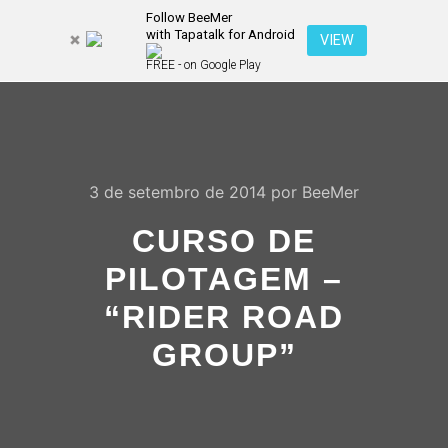
Follow BeeMer
with Tapatalk for Android
Pesquisa
VIEW
Mais inf
FREE - on Google Play
Menu pr
3 de setembro de 2014
por
BeeMer
CURSO DE
PILOTAGEM –
“RIDER ROAD
GROUP”