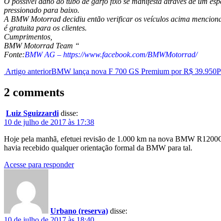
O possível dano ao tubo de garfo fixo se manifesta através de um es
pressionado para baixo.
A BMW Motorrad decidiu então verificar os veículos acima menciona
é gratuita para os clientes.
Cumprimentos,
BMW Motorrad Team “
Fonte:
BMW AG – https://www.facebook.com/BMWMotorrad/
Artigo anterior
BMW lança nova F 700 GS Premium por R$ 39.950
P
2 comments
Luiz Sguizzardi
disse:
10 de julho de 2017 às 17:38
Hoje pela manhã, efetuei revisão de 1.000 km na nova BMW R1200GS A
havia recebido qualquer orientação formal da BMW para tal.
Acesse para responder
Urbano (reserva)
disse:
10 de julho de 2017 às 18:40