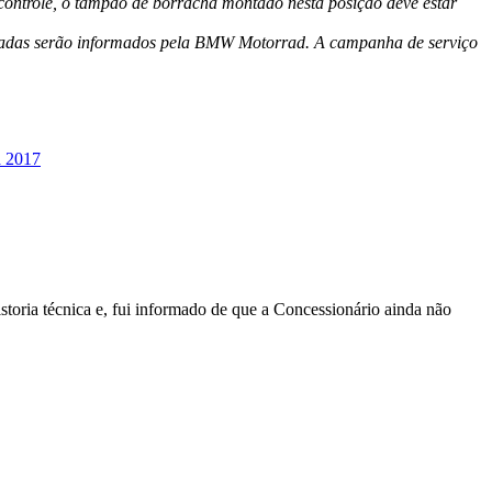
o controle, o tampão de borracha montado nesta posição deve estar
afetadas serão informados pela BMW Motorrad. A campanha de serviço
a 2017
oria técnica e, fui informado de que a Concessionário ainda não