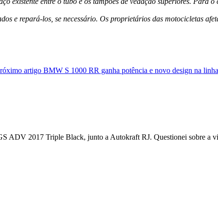
paço existente entre o tubo e os tampões de vedação superiores. Para 
dos e repará-los, se necessário. Os proprietários das motocicletas 
róximo artigo
BMW S 1000 RR ganha potência e novo design na linh
DV 2017 Triple Black, junto a Autokraft RJ. Questionei sobre a vist