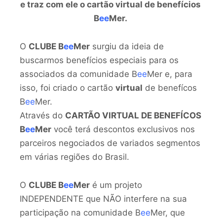
e traz com ele o cartão virtual de benefícios
B
ee
Mer.
O
CLUBE B
ee
Mer
surgiu da ideia de
buscarmos benefícios especiais para os
associados da comunidade B
ee
Mer e, para
isso, foi criado o cartão
virtual
de benefícos
B
ee
Mer.
Através do
CARTÃO VIRTUAL DE BENEFÍCOS
B
ee
Mer
você terá descontos exclusivos nos
parceiros negociados de variados segmentos
em várias regiões do Brasil.
O
CLUBE B
ee
Mer
é um projeto
INDEPENDENTE que NÃO interfere na sua
participação na comunidade B
ee
Mer, que