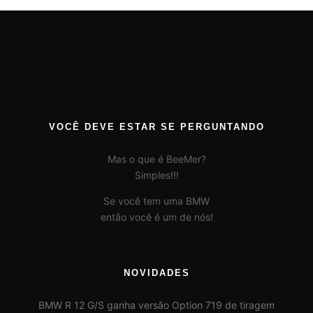
VOCÊ DEVE ESTAR SE PERGUNTANDO
Mas o que é BeeMer?
Simples!!!
Se você tem uma BMW
então você é um de nós!
NOVIDADES
BMW R 12 G/S ganha versão Option 719 de tiragem