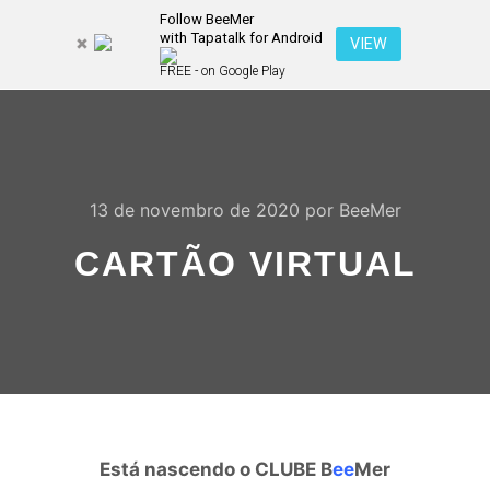
Follow BeeMer
with Tapatalk for Android
Pesquisa
VIEW
Mais inf
FREE - on Google Play
Menu pr
13 de novembro de 2020
por
BeeMer
CARTÃO VIRTUAL
Está nascendo o CLUBE B
ee
Mer