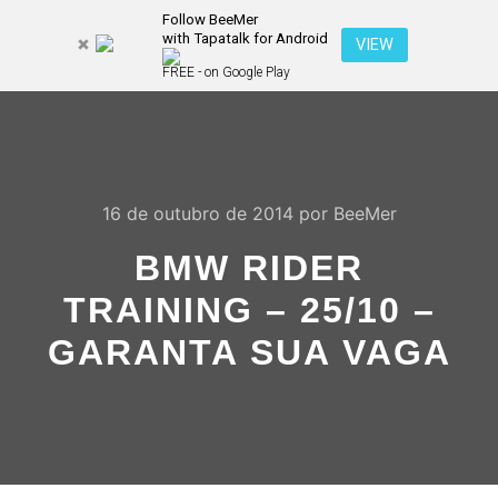
Follow BeeMer
with Tapatalk for Android
Pesquisa
VIEW
Mais inf
FREE - on Google Play
Menu pr
16 de outubro de 2014
por
BeeMer
BMW RIDER
TRAINING – 25/10 –
GARANTA SUA VAGA