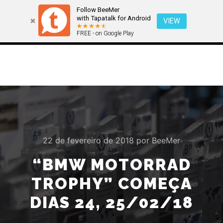
Follow BeeMer
with Tapatalk for Android
VIEW
FREE - on Google Play
Menu pr
Pesquisa
Mais informa
22 de fevereiro de 2018
por
BeeMer
“BMW MOTORRAD
TROPHY” COMEÇA
DIAS 24, 25/02/18