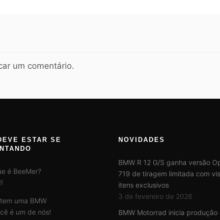
car um comentário.
DEVE ESTAR SE
NOVIDADES
NTANDO
BMW R 12 G/S ganha versão Op
ue é BeeMer?
719 de tiragem limitada com vis
!
itens exclusivos
3 de fevereiro de 2026
 tem uma BMW
cê é um de nós!
BMW Motorrad inicia produção