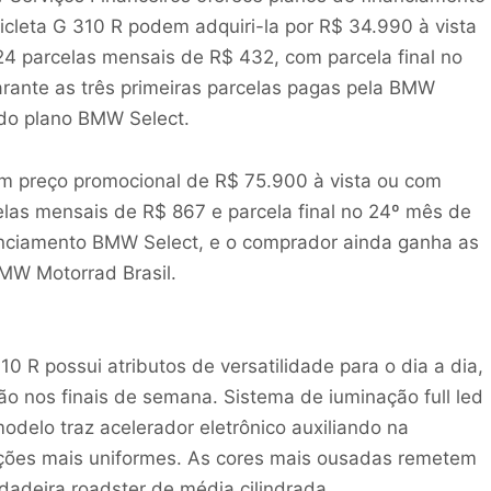
icleta G 310 R podem adquiri-la por R$ 34.990 à vista
4 parcelas mensais de R$ 432, com parcela final no
arante as três primeiras parcelas pagas pela BMW
s do plano BMW Select.
m preço promocional de R$ 75.900 à vista ou com
las mensais de R$ 867 e parcela final no 24º mês de
anciamento BMW Select, e o comprador ainda ganha as
BMW Motorrad Brasil.
0 R possui atributos de versatilidade para o dia a dia,
o nos finais de semana. Sistema de iuminação full led
delo traz acelerador eletrônico auxiliando na
ções mais uniformes. As cores mais ousadas remetem
adeira roadster de média cilindrada.