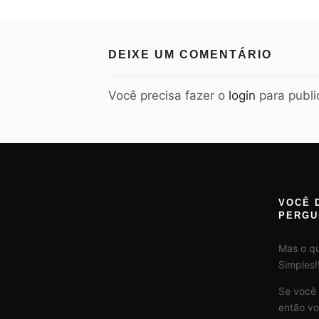
DEIXE UM COMENTÁRIO
Você precisa fazer o
login
para publi
VOCÊ 
PERGU
Mas o q
Simples!!
Se você
então vo