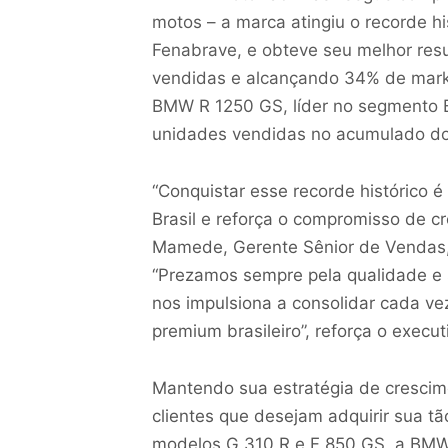
motos – a marca atingiu o recorde h
Fenabrave, e obteve seu melhor res
vendidas e alcançando 34% de mark
BMW R 1250 GS, líder no segmento B
unidades vendidas no acumulado do
“Conquistar esse recorde histórico 
Brasil e reforça o compromisso de c
Mamede, Gerente Sênior de Vendas,
“Prezamos sempre pela qualidade e 
nos impulsiona a consolidar cada v
premium brasileiro”, reforça o execut
Mantendo sua estratégia de crescim
clientes que desejam adquirir sua 
modelos G 310 R e F 850 GS, a BMW 