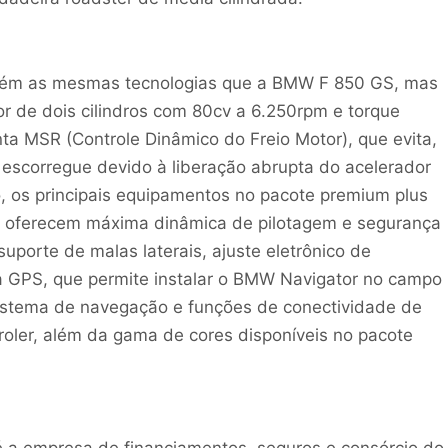
ém as mesmas tecnologias que a BMW F 850 GS, mas
r de dois cilindros com 80cv a 6.250rpm e torque
 MSR (Controle Dinâmico do Freio Motor), que evita,
a escorregue devido à liberação abrupta do acelerador
, os principais equipamentos no pacote premium plus
e oferecem máxima dinâmica de pilotagem e segurança
uporte de malas laterais, ajuste eletrônico de
 GPS, que permite instalar o BMW Navigator no campo
sistema de navegação e funções de conectividade de
troler, além da gama de cores disponíveis no pacote
 a empresa de financiamentos, seguros e consórcio do