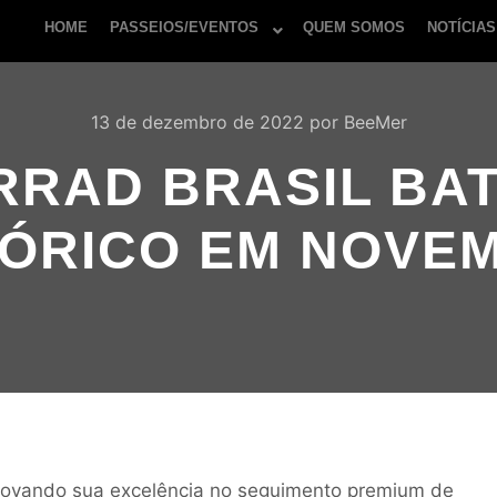
HOME
PASSEIOS/EVENTOS
QUEM SOMOS
NOTÍCIAS
13 de dezembro de 2022
por
BeeMer
RAD BRASIL BA
TÓRICO EM NOVE
ovando sua excelência no seguimento premium de