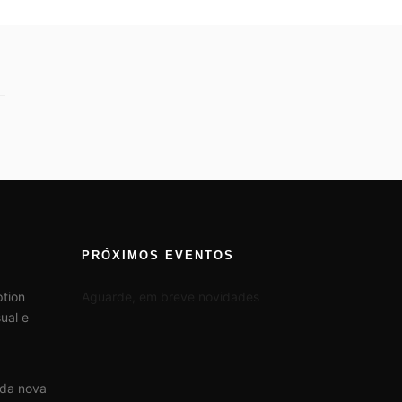
PRÓXIMOS EVENTOS
tion
Aguarde, em breve novidades
ual e
 da nova