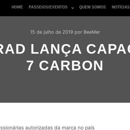
HOME
PASSEIOS/EVENTOS
QUEM SOMOS
NOTÍCIAS
15 de julho de 2019
por
BeeMer
AD LANÇA CAPA
7 CARBON
essionárias autorizadas da marca no país