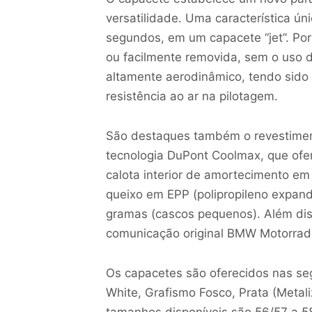
versatilidade. Uma característica ú
segundos, em um capacete “jet”. Por
ou facilmente removida, sem o uso 
altamente aerodinâmico, tendo sido 
resistência ao ar na pilotagem.
São destaques também o revestimento
tecnologia DuPont Coolmax, que ofer
calota interior de amortecimento e
queixo em EPP (polipropileno expan
gramas (cascos pequenos). Além dis
comunicação original BMW Motorrad,
Os capacetes são oferecidos nas se
White, Grafismo Fosco, Prata (Metal
tamanhos disponíveis são 56/57 a 5