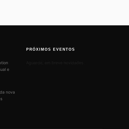
PRÓXIMOS EVENTOS
tion
Aguarde, em breve novidades
ual e
 da nova
us