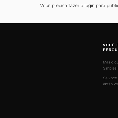
Você precisa fazer o
login
para publi
VOCÊ 
PERGU
Mas o q
Simples!!
Se você
então vo