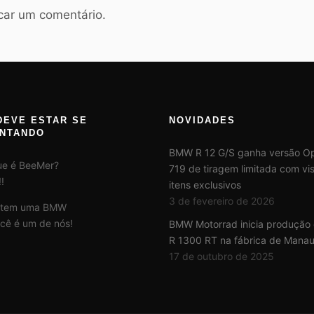
car um comentário.
DEVE ESTAR SE
NOVIDADES
NTANDO
BMW R 12 G/S ganha versão Op
ue é BeeMer?
719 de tiragem limitada com vis
!
itens exclusivos
3 de fevereiro de 2026
 tem uma BMW
cê é um de nós!
BMW Motorrad inicia produção
R 1300 RT na fábrica de Mana
17 de outubro de 2025