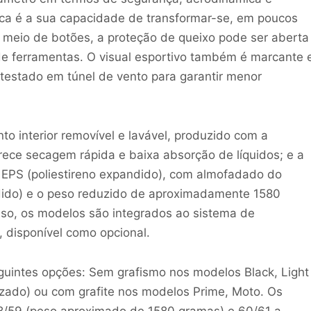
nica é a sua capacidade de transformar-se, em poucos
 meio de botões, a proteção de queixo pode ser aberta
de ferramentas. O visual esportivo também é marcante 
testado em túnel de vento para garantir menor
 interior removível e lavável, produzido com a
ece secagem rápida e baixa absorção de líquidos; e a
m EPS (poliestireno expandido), com almofadado do
dido) e o peso reduzido de aproximadamente 1580
so, os modelos são integrados ao sistema de
 disponível como opcional.
guintes opções: Sem grafismo nos modelos Black, Light
izado) ou com grafite nos modelos Prime, Moto. Os
8/59 (peso aproximado de 1580 gramas) e 60/61 a