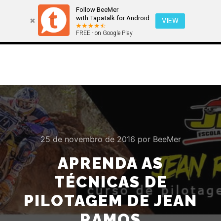
Follow BeeMer
with Tapatalk for Android
VIEW
FREE - on Google Play
Menu pr
Pesquisa
Mais informa
25 de novembro de 2016
por
BeeMer
APRENDA AS
TÉCNICAS DE
PILOTAGEM DE JEAN
RAMOS