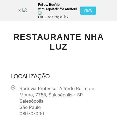
Follow BeeMer
with Tapatalk for Android
Pesquisa
VIEW
Mais inf
FREE - on Google Play
Menu pr
RESTAURANTE NHA
LUZ
LOCALIZAÇÃO
Rodovia Professor Alfredo Rolim de
Moura, 7758, Salesópolis - SP
Salesópolis
São Paulo
08970-000