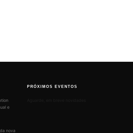
PRÓXIMOS EVENTOS
tion
Aguarde, em breve novidades
ual e
 da nova