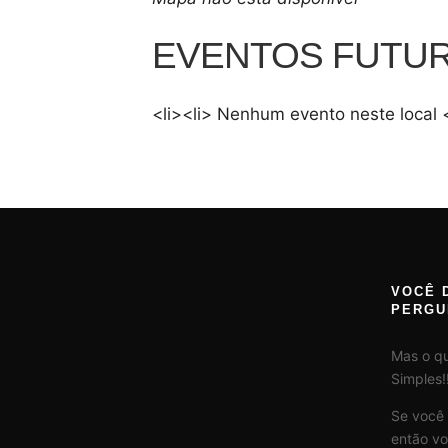
EVENTOS FUTU
<li><li> Nenhum evento neste local <
VOCÊ 
PERGU
Mas o q
Simples!!
Se você
então vo