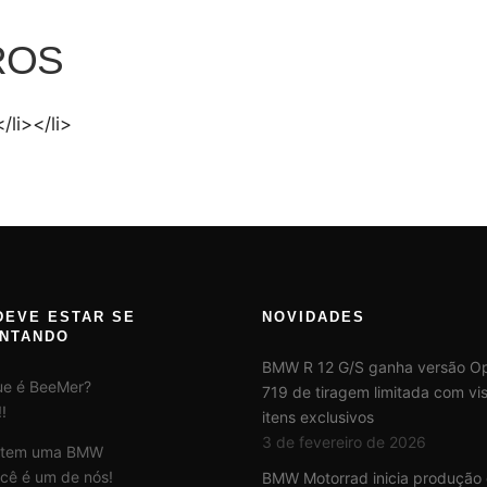
ROS
/li></li>
DEVE ESTAR SE
NOVIDADES
NTANDO
BMW R 12 G/S ganha versão Op
ue é BeeMer?
719 de tiragem limitada com vis
!
itens exclusivos
3 de fevereiro de 2026
 tem uma BMW
cê é um de nós!
BMW Motorrad inicia produção