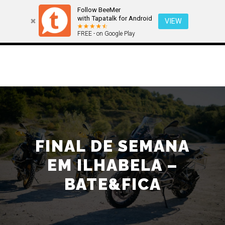
Follow BeeMer
with Tapatalk for Android
VIEW
FREE - on Google Play
Menu pr
Pesquisa
Mais informa
FINAL DE SEMANA
EM ILHABELA –
BATE&FICA