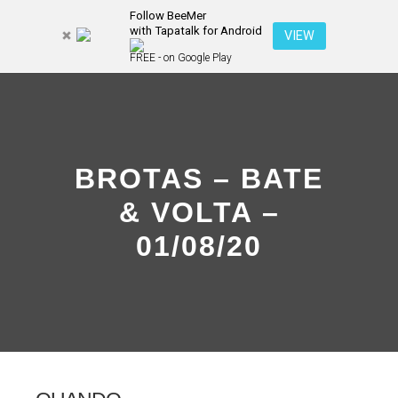
Follow BeeMer
with Tapatalk for Android
Pesquisa
VIEW
Mais inf
FREE - on Google Play
Menu pr
BROTAS – BATE
& VOLTA –
01/08/20